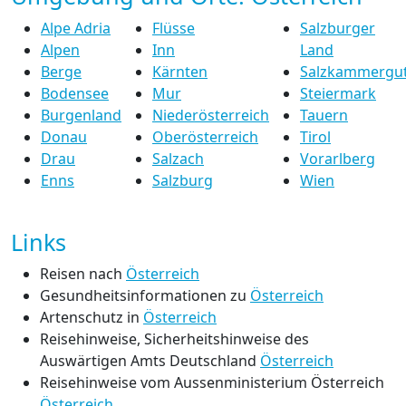
Alpe Adria
Flüsse
Salzburger
Alpen
Inn
Land
Berge
Kärnten
Salzkammergu
Bodensee
Mur
Steiermark
Burgenland
Niederösterreich
Tauern
Donau
Oberösterreich
Tirol
Drau
Salzach
Vorarlberg
Enns
Salzburg
Wien
Links
Reisen nach
Österreich
Gesundheitsinformationen zu
Österreich
Artenschutz in
Österreich
Reisehinweise, Sicherheitshinweise des
Auswärtigen Amts Deutschland
Österreich
Reisehinweise vom Aussenministerium Österreich
Österreich