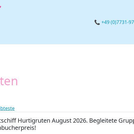
📞 +49 (0)7731-9
rten
ebteste
tschiff Hurtigruten August 2026. Begleitete Gru
hbucherpreis!