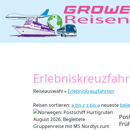
Erlebniskreuzfah
Reiseauswahl »
Erlebniskreuzfahrten
Reisen sortieren:
a bis z
z bis a
neueste
beli
Pos
Frü