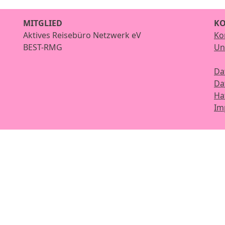
MITGLIED
KO
Aktives Reisebüro Netzwerk eV
Ko
BEST-RMG
Un
Da
Da
Ha
Im