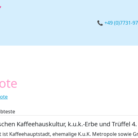
📞 +49 (0)7731-9
ote
ote
ebteste
chen Kaffeehauskultur, k.u.k.-Erbe und Trüffel 4
t ist Kaffeehauptstadt, ehemalige K.u.K. Metropole sowie G