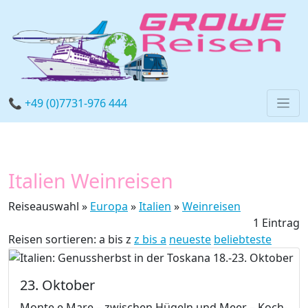
📞 +49 (0)7731-976 444
Italien Weinreisen
Reiseauswahl »
Europa
»
Italien
»
Weinreisen
1 Eintrag
Reisen sortieren:
a bis z
z bis a
neueste
beliebteste
23. Oktober
Monte e Mare – zwischen Hügeln und Meer – Koch-