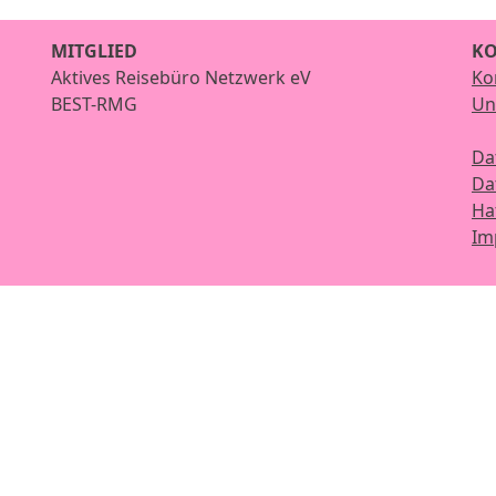
MITGLIED
KO
Aktives Reisebüro Netzwerk eV
Ko
BEST-RMG
Un
Da
Da
Ha
Im