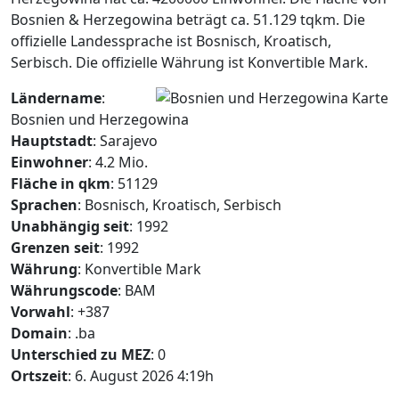
Bosnien & Herzegowina beträgt ca. 51.129 tqkm. Die
offizielle Landessprache ist Bosnisch, Kroatisch,
Serbisch. Die offizielle Währung ist Konvertible Mark.
Ländername
:
Bosnien und Herzegowina
Hauptstadt
: Sarajevo
Einwohner
: 4.2 Mio.
Fläche in qkm
: 51129
Sprachen
: Bosnisch, Kroatisch, Serbisch
Unabhängig seit
: 1992
Grenzen seit
: 1992
Währung
: Konvertible Mark
Währungscode
: BAM
Vorwahl
: +387
Domain
: .ba
Unterschied zu MEZ
: 0
Ortszeit
: 6. August 2026 4:19h