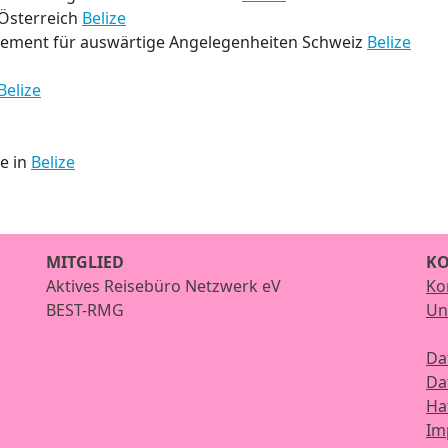
Österreich
Belize
tement für auswärtige Angelegenheiten Schweiz
Belize
Belize
ze in
Belize
MITGLIED
KO
Aktives Reisebüro Netzwerk eV
Ko
BEST-RMG
Un
Da
Da
Ha
Im