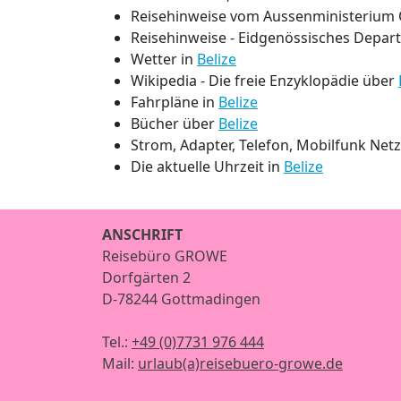
Reisehinweise vom Aussenministerium 
Reisehinweise - Eidgenössisches Depar
Wetter in
Belize
Wikipedia - Die freie Enzyklopädie über
Fahrpläne in
Belize
Bücher über
Belize
Strom, Adapter, Telefon, Mobilfunk Net
Die aktuelle Uhrzeit in
Belize
ANSCHRIFT
Reisebüro GROWE
Dorfgärten 2
D-78244 Gottmadingen
Tel.:
+49 (0)7731 976 444
Mail:
urlaub(a)reisebuero-growe.de