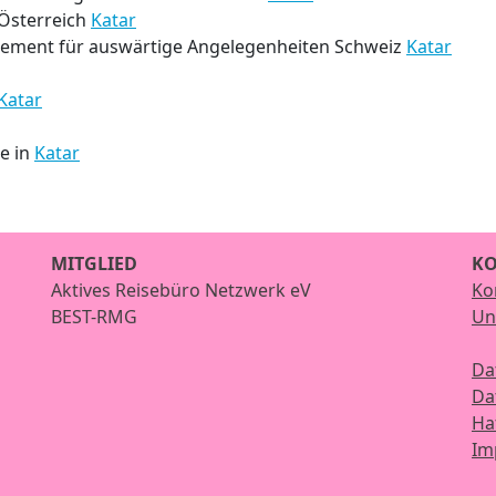
Österreich
Katar
tement für auswärtige Angelegenheiten Schweiz
Katar
Katar
ze in
Katar
MITGLIED
KO
Aktives Reisebüro Netzwerk eV
Ko
BEST-RMG
Un
Da
Da
Ha
Im