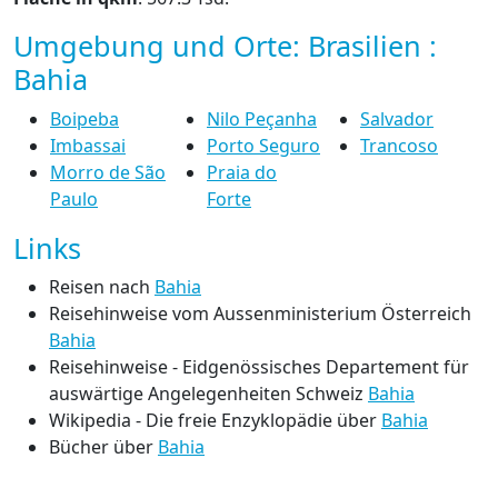
Umgebung und Orte: Brasilien :
Bahia
Boipeba
Nilo Peçanha
Salvador
Imbassai
Porto Seguro
Trancoso
Morro de São
Praia do
Paulo
Forte
Links
Reisen nach
Bahia
Reisehinweise vom Aussenministerium Österreich
Bahia
Reisehinweise - Eidgenössisches Departement für
auswärtige Angelegenheiten Schweiz
Bahia
Wikipedia - Die freie Enzyklopädie über
Bahia
Bücher über
Bahia