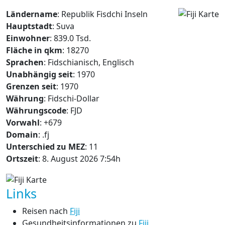
Ländername
: Republik Fisdchi Inseln
Hauptstadt
: Suva
Einwohner
: 839.0 Tsd.
Fläche in qkm
: 18270
Sprachen
: Fidschianisch, Englisch
Unabhängig seit
: 1970
Grenzen seit
: 1970
Währung
: Fidschi-Dollar
Währungscode
: FJD
Vorwahl
: +679
Domain
: .fj
Unterschied zu MEZ
: 11
Ortszeit
: 8. August 2026 7:54h
Links
Reisen nach
Fiji
Gesundheitsinformationen zu
Fiji