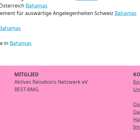
Österreich
Bahamas
tement für auswärtige Angelegenheiten Schweiz
Bahamas
Bahamas
ze in
Bahamas
MITGLIED
KO
Aktives Reisebüro Netzwerk eV
Ko
BEST-RMG
Un
Da
Da
Ha
Im