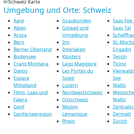
Umgebung und Orte: Schweiz
Aare
Graubünden
Saas Fee 
Alpen
Gstaad und
Saas Tal
Arosa
Umgebung
Schaffha
Bern
Inn
St. Moritz
Berner Oberland
Interlaken
Engadin
Bodensee
Klosters
Tessin
Crans Montana
Lago Maggiore
Ticino
Davos
Les Portes du
Vierwalds
Espace
Soleil
See
Mittelland
Luzern
Wallis
Flims, Laax und
Nordwestschweiz
Westschw
Falera
Ostschweiz
Wallis
Genf
Région
Zentrals
Genferseeregion
Lémanique
Zermatt
Rhein
Zürich