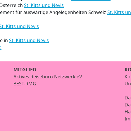
Österreich
St. Kitts und Nevis
tement für auswärtige Angelegenheiten Schweiz
St. Kitts u
St. Kitts und Nevis
ze in
St. Kitts und Nevis
s
MITGLIED
KO
Aktives Reisebüro Netzwerk eV
Ko
BEST-RMG
Un
Da
Da
Ha
Im