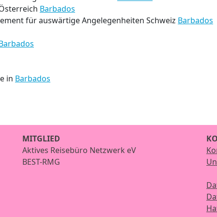
Österreich
Barbados
tement für auswärtige Angelegenheiten Schweiz
Barbados
Barbados
ze in
Barbados
MITGLIED
KO
Aktives Reisebüro Netzwerk eV
Ko
BEST-RMG
Un
Da
Da
Ha