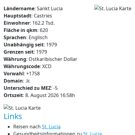
Ländername
: Sankt Lucia
Hauptstadt
: Castries
Einwohner
: 162.2 Tsd.
Fläche in qkm
: 620
Sprachen
: Englisch
Unabhängig seit
: 1979
Grenzen seit
: 1979
Währung
: Ostkaribischer Dollar
Währungscode
: XCD
Vorwahl
: +1758
Domain
: .lc
Unterschied zu MEZ
: -5
Ortszeit
: 8. August 2026 16:58h
Links
Reisen nach
St. Lucia
Gesundheitsinformationen zu
St. Lucia