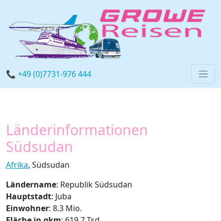
📞 +49 (0)7731-976 444
Länderinformationen
Südsudan
Afrika
, Südsudan
Ländername
: Republik Südsudan
Hauptstadt
: Juba
Einwohner
: 8.3 Mio.
Fläche in qkm
: 619.7 Tsd.