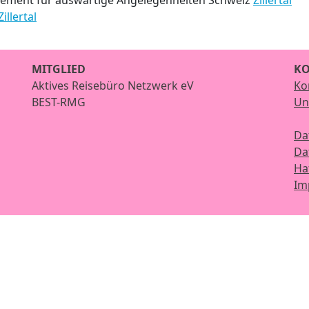
tement für auswärtige Angelegenheiten Schweiz
Zillertal
Zillertal
MITGLIED
KO
Aktives Reisebüro Netzwerk eV
Ko
BEST-RMG
Un
Da
Da
Ha
Im