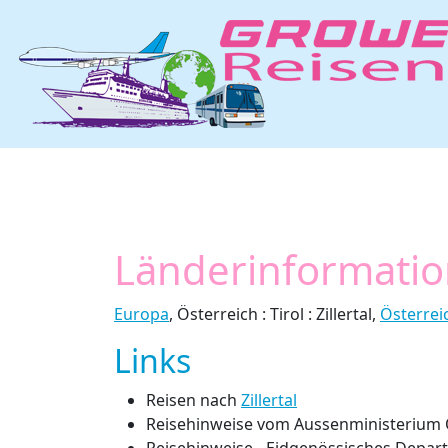
Länderinformatione
Europa
, Österreich : Tirol : Zillertal,
Österreic
Links
Reisen nach
Zillertal
Reisehinweise vom Aussenministerium 