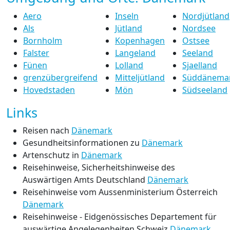
Aero
Inseln
Nordjütland
Als
Jütland
Nordsee
Bornholm
Kopenhagen
Ostsee
Falster
Langeland
Seeland
Fünen
Lolland
Sjaelland
grenzübergreifend
Mitteljütland
Süddänema
Hovedstaden
Mön
Südseeland
Links
Reisen nach
Dänemark
Gesundheitsinformationen zu
Dänemark
Artenschutz in
Dänemark
Reisehinweise, Sicherheitshinweise des
Auswärtigen Amts Deutschland
Dänemark
Reisehinweise vom Aussenministerium Österreich
Dänemark
Reisehinweise - Eidgenössisches Departement für
auswärtige Angelegenheiten Schweiz
Dänemark