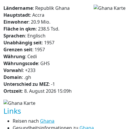
Ländername
: Republik Ghana
Hauptstadt
: Accra
Einwohner
: 20.9 Mio.
Fläche in qkm
: 238.5 Tsd.
Sprachen
: Englisch
Unabhängig seit
: 1957
Grenzen seit
: 1957
Währung
: Cedi
Währungscode
: GHS
Vorwahl
: +233
Domain
: .gh
Unterschied zu MEZ
: -1
Ortszeit
: 8. August 2026 15:09h
Links
Reisen nach
Ghana
Gesundheitsinformationen zu
Ghana